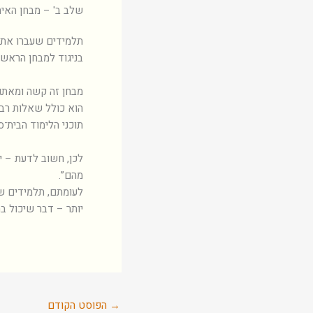
שלב ב' – מבחן האית
תלמידים שעברו את מב
בניגוד למבחן הראשון
מבחן זה קשה ומאתגר 
הוא כולל שאלות רבות
תוכני הלימוד הבית־ס
לכן, חשוב לדעת – י
מהם”.
לעומתם, תלמידים שה
יותר – דבר שיכול ב
→
הפוסט הקודם