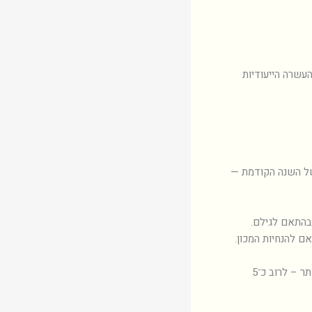
העשרה הייעודיות
של השנה הקודמת —
בהתאם לגילם.
אם להנחיות המכון.
מטרת שלב א’ היא לבצע סינון ראשוני ולהפנות להמשך רק את כ־15% מהתלמידים המצטיינים ביותר – לרוב כ־5