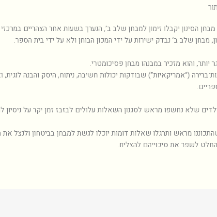
ור
חן הסינון יקבלו זימון למבחן שלב ב’, הנערך בשעות אחר הצהריים במרכזי בח
, מבחן שלב ב’ נבדק ישירות על ידי המכון הבוחן ולא על ידי בית הספר.
יותר, והוא מזכיר במבנהו מבחן פסיכומטרי.
־ברירה (“אמריקאיות”) שבודקות יכולות חשיבה, ניתוח, היסק והבנה לוגית, 
פריים.
לדים שלא נחשפו מראש לסגנון השאלות עלולים לבזבז זמן יקר על ניסיון להב
תכוננו מראש ותרגלו שאלות דומות יוכלו לגשת למבחן בביטחון ולנצל את הז
החלט לשפר את סיכוייהם להצליח.